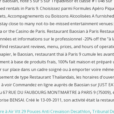
r Baosian, noté 5 sur 5 sur Tripadvisor et classé #1 046 sur 
ed rentals in Paris 9. Choisissez parmi Formules Apéro Piq
ts, Accompagnements ou Boissons Alcoolisées A furnished re
 stay close to many not-to-be-missed entertainment venues: 
 or the Casino de Paris. Restaurant Baosian à Paris Restaur
nnées et informations sur le professionnel -20% off the "à
 Find restaurant reviews, menu, prices, and hours of operat
papier, le Baosian, restaurant thaï à Paris 9 cumule les avan
ment à base de produits frais, 100% fait maison et préparé 
sur place dans un cadre soigné ou à emporter voire même liv
sement de type Restaurant Thaïlandais, les horaires d'ouvertur
 à voir Commandez en ligne auprès de Baosian sur JUST E
au 67 RUE DU FAUBOURG MONTMARTRE à PARIS 9 (75009), éta
prise BENSAI. Créé le 13-09-2011, son activité était la restau
e à Air Vtt 29 Pouces Anti Crevaison Decathlon
,
Tribunal D