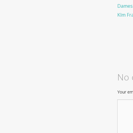
Dames 
Klm Fr
No
Your ema