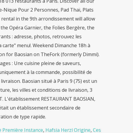
18 013 restaurants à Paris. Discover all our
ue-Nique Pour 2 Personnes, Pad Thaï, Plats
ntal in the 9th arrondissement will allow
the Opéra Garnier, the Folies Bergère, the
ants : adresse, photos, retrouvez les
 la carte" menu!. Weekend Dimanche 18h à
ion for Baosian on TheFork (formerly Dimmi).
tages : Une cuisine pleine de saveurs,
uniquement à la commande, possibilité de
raison. Baosian situé à Paris 9 (75) est un
e, les villes et conditions de livraison, 3
AT. L'établissement RESTAURANT BAOSIAN,
it un établissement secondaire de
ration de type rapide.
e Première Instance
,
Hafsia Herzi Origine
,
Ces