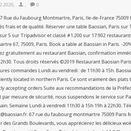
2.2020
,
,
0
67 Rue du Faubourg Montmartre, Paris, Ile-de-France 75009 Le
ès frais et de qualité. Réserver une table Baosian, Paris sur 
sur 5 sur Tripadvisor et classé #1.200 sur 17.902 restauran
tre 67, 75009, Paris. Book a table at Baosian in Paris. -20% 
ez gratuitement au restaurant Baosian, confirmation immédi
22h30. Tous droits réservés ©2019 Restaurant Baosian Paris;
ures commandes Lundi au vendredi : de 11h30 à 15h. Baosian
ently located in northern Paris. Ce sont vraiment des plats 
ly accepting orders Suite aux recommandations de la Préfectu
t par mesure de sécurité, nous suspendons le service sur Par
in. Semaine Lundi à vendredi 11h30 à 15h 19h à 22h30. Télép
t@baosian.fr. 67 rue du faubourg montmartre 75009 Paris M
r des Grands Boulevards, vous apprécierez les délicieux wok