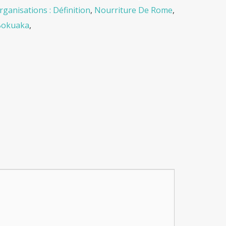
ganisations : Définition
,
Nourriture De Rome
,
 Bokuaka
,