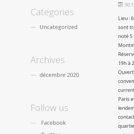
fiable
De nombreux gars de partout dans le
30.1
monde sont obstrués par léducation, vous
Categories
nêtes pas seul. Mais la bonne
acheter viagra
Lieu : 
securite
Dans le cas où vous désirez des
remèdes contre la
viagra achat rapide
Uncategorized
sont tr
Maintenant, pas seulement les gars, mais les
noté 5 
filles qui travaillent sont aussi des douleurs
sensationnelles en
acheter pilule viagra
Montmar
Réserv
Archives
19h à 
Ouvert
décembre 2020
conveni
current
Paris e
Follow us
lendema
contac
Facebook
quartie