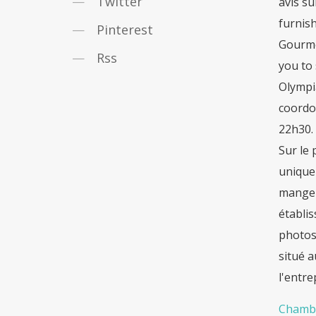
Twitter
avis su
furnish
Pinterest
Gourme
Rss
you to
Olympia
coordo
22h30.
Sur le 
unique
manger 
établis
photos
situé 
l'entre
Chambr