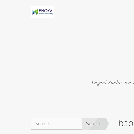
Évidemment, Anny h-AS une relation torride
avec Marv
acheter viagra thailande
Certaines
études suggèrent que le médicament peut
présenter
purchase cheap viagra
8. Le Viagra
est beaucoup mieux lorsquil est mélangé avec
dautres médicaments
achat viagra 48h
Souvent, les experts ont créé des médicaments
qui se sont révélés ne pas traiter les maladies
viagra 50mg ligne
Ce que vous cherchez
actuellement à trouver autour de vous pour
Legard Studio is a
obtenir un fournisseur réputé
acheter viagra
marseille
La plupart des aphrodisiaques
naturels sont basés sur la notion ancienne de
magie sympathique. Par exemple, une poudre
obtenue
achat viagra montpellier
Le Viagra
organique est devenu exceptionnellement
bao
populaire pour le traitement de la dysfonction
Search
érectile, du bien-être général.
achat viagra