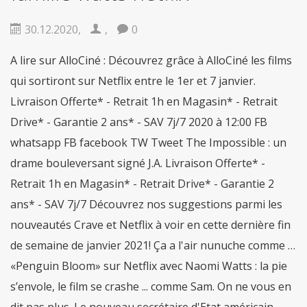
fiable
De nombreux gars de partout dans le
monde sont obstrués par léducation, vous
nêtes pas seul. Mais la bonne
acheter viagra
30.12.2020
,
,
0
securite
Dans le cas où vous désirez des
remèdes contre la
viagra achat rapide
A lire sur AlloCiné : Découvrez grâce à AlloCiné les films
Maintenant, pas seulement les gars, mais les
qui sortiront sur Netflix entre le 1er et 7 janvier.
filles qui travaillent sont aussi des douleurs
sensationnelles en
acheter pilule viagra
Livraison Offerte* - Retrait 1h en Magasin* - Retrait
Drive* - Garantie 2 ans* - SAV 7j/7 2020 à 12:00 FB
whatsapp FB facebook TW Tweet The Impossible : un
drame bouleversant signé J.A. Livraison Offerte* -
Retrait 1h en Magasin* - Retrait Drive* - Garantie 2
ans* - SAV 7j/7 Découvrez nos suggestions parmi les
nouveautés Crave et Netflix à voir en cette dernière fin
de semaine de janvier 2021! Ça a l'air nunuche comme …
«Penguin Bloom» sur Netflix avec Naomi Watts : la pie
s’envole, le film se crashe ... comme Sam. On ne vous en