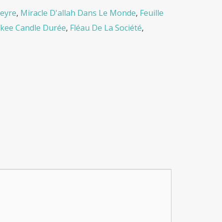
peyre
,
Miracle D'allah Dans Le Monde
,
Feuille
nkee Candle Durée
,
Fléau De La Société
,