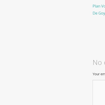
Plan V
De Goy
No
Your ema