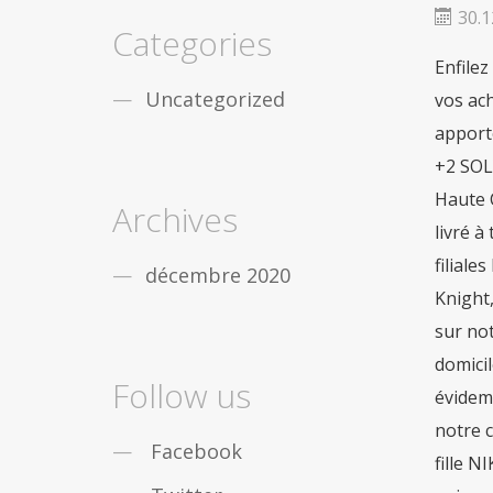
fiable
De nombreux gars de partout dans le
30.1
monde sont obstrués par léducation, vous
Categories
nêtes pas seul. Mais la bonne
acheter viagra
Enfilez
securite
Dans le cas où vous désirez des
remèdes contre la
viagra achat rapide
Uncategorized
vos ach
Maintenant, pas seulement les gars, mais les
apporte
filles qui travaillent sont aussi des douleurs
sensationnelles en
acheter pilule viagra
+2 SOL
Haute 
Archives
livré à
filiale
décembre 2020
Knight,
sur not
domicil
Follow us
évidemm
notre c
Facebook
fille N