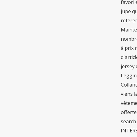
favori 
jupe q
référen
Mainten
nombreu
à prix 
d'artic
jersey 
Leggin
Collant
viens l
vêtemen
offerte
search 
INTERSP