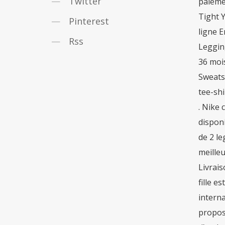
Twitter
paiemen
Tight Y
Pinterest
ligne E
Rss
Legging
36 mois
Sweats
tee-shi
. Nike 
disponi
de 2 le
meilleu
Livrais
fille e
interna
proposo