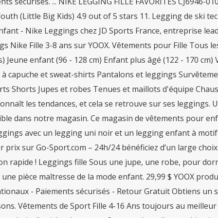
ts sécurisés. ... NIKE LEGGING FILLE FAVORITES CJ6946-010.
outh (Little Big Kids) 4.9 out of 5 stars 11. Legging de ski t
nfant - Nike Leggings chez JD Sports France, entreprise lea
s Nike Fille 3-8 ans sur YOOX. Vêtements pour Fille Tous les
) Jeune enfant (96 - 128 cm) Enfant plus âgé (122 - 170 cm)
 à capuche et sweat-shirts Pantalons et leggings Survêteme
rts Shorts Jupes et robes Tenues et maillots d'équipe Chaus
connaît les tendances, et cela se retrouve sur ses leggings
ble dans notre magasin. Ce magasin de vêtements pour enfant
ggings avec un legging uni noir et un legging enfant à moti
r prix sur Go-Sport.com – 24h/24 bénéficiez d’un large choix
on rapide ! Leggings fille Sous une jupe, une robe, pour dorm
st une pièce maîtresse de la mode enfant. 29,99 $ YOOX produi
tionaux - Paiements sécurisés - Retour Gratuit Obtiens un s
ns. Vêtements de Sport Fille 4-16 Ans toujours au meilleur