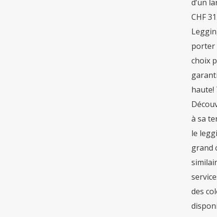
d’un l
CHF 31
Legging
porter 
choix p
garanti
haute! 
Découv
à sa te
le legg
grand c
similai
servic
des col
dispon