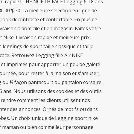
ison rapide ! THE NORTH FACE Legging 6-18 ans
 $ 30. La meilleure sélection en ligne de
 look décontracté et confortable. En plus de
ivraison à domicile et en magasin. Faîtes votre
Nike. Livraison rapide et meilleurs prix
eggings de sport taille classique et taille
icace. Retrouvez Legging fille Air NIKE
 et imprimés pour apporter un peu de gaieté
journée, pour rester à la maison et s'amuser,
ng ou ¾ façon pantacourt ou pantalon corsaire :
6 ans. Nous utilisons des cookies et des outils
prendre comment les clients utilisent nos
enter des annonces. Ornés de motifs ou dans
obes. Un choix unique de Legging sport nike
leur maman ou bien comme leur personnage