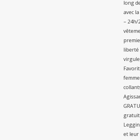
long de
avec la
– 24h/2
vêtemen
premie
liberté
virgule
Favorit
femme N
collan
Agissan
GRATUI
gratuit
Legging
et leur