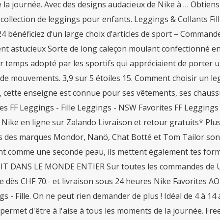
 la journée. Avec des designs audacieux de Nike à … Obtiens 
 collection de leggings pour enfants. Leggings & Collants Fi
4 bénéficiez d’un large choix d’articles de sport – Commande 
t astucieux Sorte de long caleçon moulant confectionné en 
r temps adopté par les sportifs qui appréciaient de porter
 de mouvements. 3,9 sur 5 étoiles 15. Comment choisir un le
, cette enseigne est connue pour ses vêtements, ses chaussu
es FF Leggings - Fille Leggings - NSW Favorites FF Leggings
ike en ligne sur Zalando Livraison et retour gratuits* Plus
ts des marques Mondor, Nanö, Chat Botté et Tom Tailor son
t comme une seconde peau, ils mettent également tes formes
T DANS LE MONDE ENTIER Sur toutes les commandes de USD
e dès CHF 70.- et livraison sous 24 heures Nike Favorites AO
s - Fille. On ne peut rien demander de plus ! Idéal de 4 à 14 
 permet d'être à l'aise à tous les moments de la journée. Fr