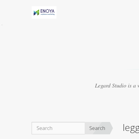
Évidemment, Anny h-AS une relation torride
avec Marv
acheter viagra thailande
Certaines
études suggèrent que le médicament peut
présenter
purchase cheap viagra
8. Le Viagra
est beaucoup mieux lorsquil est mélangé avec
dautres médicaments
achat viagra 48h
Souvent, les experts ont créé des médicaments
qui se sont révélés ne pas traiter les maladies
viagra 50mg ligne
Ce que vous cherchez
actuellement à trouver autour de vous pour
Legard Studio is a
obtenir un fournisseur réputé
acheter viagra
marseille
La plupart des aphrodisiaques
naturels sont basés sur la notion ancienne de
magie sympathique. Par exemple, une poudre
obtenue
achat viagra montpellier
Le Viagra
organique est devenu exceptionnellement
legg
populaire pour le traitement de la dysfonction
Search
érectile, du bien-être général.
achat viagra