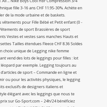
 All ... Nike Boys Cool Hbr Compression 3/4
echnique fille 3-16 ans CHF 11.95-30%. Achète en
der de la mode urbaine et de baskets.
 vêtements pour Fille Bébé et Petit enfant (0 -
 Vêtements de sport Brassières de sport
nts Vestes et vestes sans manches Hauts et
settes Tailles étendues Fleece CHF 8.36 Soldes
. Un choix unique de Legging nike femme
 vend des lots de leggings pour filles : lot
f léopard par exemple. Legging toujours au
 d’articles de sport – Commande en ligne et
ir ou pour les activités physiques, le legging
ts exclusifs de designers italiens et
tyle élégant avec les leggings que nous te
 prix sur Go-Sport.com – 24h/24 bénéficiez