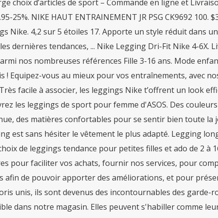
arge choix d’articles de sport – Commande en ligne et Livra
.95-25%. NIKE HAUT ENTRAINEMENT JR PSG CK9692 100. $30.00
s Nike. 4,2 sur 5 étoiles 17. Apporte un style réduit dans un
les dernières tendances, ... Nike Legging Dri-Fit Nike 4-6X. L
armi nos nombreuses références Fille 3-16 ans. Mode enfant 
s ! Equipez-vous au mieux pour vos entraînements, avec nos l
Très facile à associer, les leggings Nike t’offrent un look eff
rez les leggings de sport pour femme d'ASOS. Des couleurs
nue, des matières confortables pour se sentir bien toute la 
ing est sans hésiter le vêtement le plus adapté. Legging lo
hoix de leggings tendance pour petites filles et ado de 2 à 1
res pour faciliter vos achats, fournir nos services, pour com
es afin de pouvoir apporter des améliorations, et pour prés
oris unis, ils sont devenus des incontournables des garde-r
ible dans notre magasin. Elles peuvent s'habiller comme 