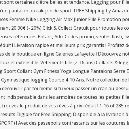
et sont certaines d'être belles et tendance. Legging pour fill
u'en pantalon ou caleçon de sport. FREE Shipping by Amazon
ces Femme Nike Legging Air Max Junior Fille Promotion pour
ant 20,00€ (- 20%) Click & Collect Gratuit pour toutes les 
ses références Enfant, Ado. Codes promo, ventes flash, livr
réduit ! Livraison rapide et meilleurs prix garantis ! Profitez
les de la boutique en ligne Galeries Lafayette ! Découvrez not
doux et extensible. Vêtements fille (2-16 ans) Collants & leggin
g Sport Collant Gym Fitness Yoga Longue Pantalons Serre E
 Gymnastique Jogging Course 4-10 Ans. Notre collection de leg
a découvrir par toi même si tu veux passer un cran au-dessu
t indispensable dans les armoires de toutes les petites fille
, trouvez le produit de vos rêves à prix réduit ! 1-16 of 285 
results Eligible for Free Shipping. Disponible à la livraison 
ORT) ! Avec des passepoils contrastants sur les coutures lat