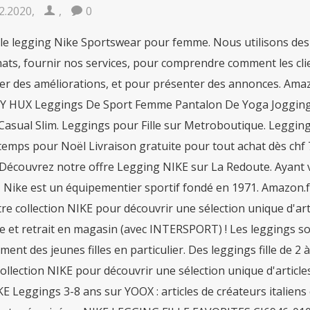
2.2020
,
,
0
 le legging Nike Sportswear pour femme. Nous utilisons des co
ats, fournir nos services, pour comprendre comment les clien
r des améliorations, et pour présenter des annonces. Amazon
Y HUX Leggings De Sport Femme Pantalon De Yoga Jogging F
Casual Slim. Leggings pour Fille sur Metroboutique. Legging
 temps pour Noël Livraison gratuite pour tout achat dès chf
s Découvrez notre offre Legging NIKE sur La Redoute. Ayant v
 Nike est un équipementier sportif fondé en 1971. Amazon.fr
re collection NIKE pour découvrir une sélection unique d'arti
e et retrait en magasin (avec INTERSPORT) ! Les leggings s
ent des jeunes filles en particulier. Des leggings fille de 2
ollection NIKE pour découvrir une sélection unique d'article
IKE Leggings 3-8 ans sur YOOX : articles de créateurs italiens