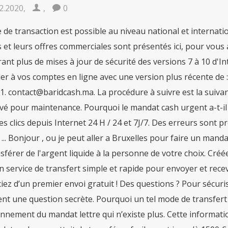
2.2020
,
,
0
lisez vos transferts en quelques clics depuis Internet 24 H / 24 et 7J/7. Des erreurs sont présentes dans le formulaire. un mandat cash urgent ... Bonjour , ou je peut aller a Bruxelles pour faire un mandat cash urgent ? Le mandat cash vous permet de transférer de l'argent liquide à la personne de votre choix. Créée en 2014, Barid Cash filiale d’Al Barid Bank offre un service de transfert simple et rapide pour envoyer et recevoir de l’argent au Maroc et à l’étranger. Bénéficiez d’un premier envoi gratuit ! Des questions ? Pour sécuriser la transaction, certains formulaires prévoient une question secrète. Pourquoi un tel mode de transfert d’argent ? À ce titre, il rappelle le fonctionnement du mandat lettre qui n’existe plus. Cette information doit vous avoir été fournie par l'expéditeur. Le mandat cash permettait de transférer facilement jusqu’à 1500 € en France et dans le monde, dans un délai moyen de 24h. Les Marocains qui désirent envoyer de l’argent vers la France ont à leur disposition des méthodes de paiement très réglementé. Il s’adresse en priorité aux personnes ne disposant pas d’un compte bancaire ou d’autres moyens de paiement. Découvrez Monisnap, le transfert d'argent qui donne le sourire ! Transfert d'argent international - transférer de l'argent - La Banque Postale. En effet, la grande majorité des Français (près de 99 %) possèdent un compte bancaire et ont donc recours aux virements pour transférer facilement de l’argen… Mandat Cash rabat. Un mineur de plus de 16 ans peut retirer un mandat en espèces sans autorisation parentale. Le mandat cash est généralement utilisé par les personnes qui se trouvent dans une des situations suivantes : A noter : un mineur ne peut pas envoyer de mandat cash. Un mandat postal, aussi appelé mandat cash, permet d’envoyer de l’argent liquide à une personne, en France ou à l’étranger. Dans ce cas, adoptez la démarche suivante : MoneyGram, comme Western Union, est une société américaine qui propose des services d’envoi d’argent à l’international. Merci de réessayer ultérieurement. Vérifié le 23 octobre 2020 - Direction de l'information légale et administrative (Premier ministre). Différents intermédiaires permettent de transférer des fonds vers le Maroc : Western Union, La Banque Postale, mais aussi MoneyGram. Comme pour un chèque, vous spécifiez un ordre au mandat cash, et pour qu’il soit valide, il faut que vous le signez ainsi que la personne à qui il est destiné. Attention : si le montant est élevé, le guichet peut demander à être prévenu 1 ou 2 jours avant de remettre les espèces. La société a pour objet principal au Maroc qu'a l'étranger :1- Transfert d'Argent . Rendez-vous dans une agence MoneyGram située en France, muni d’une pièce d’identité valide, Renseignez le formulaire d’envoi, puis réglez le transfert, Communiquez le numéro de référence remis à votre destinataire, En quelques minutes, les fonds seront mis à disposition et prêts à être retirés dans une agence partenaire. d’inactivité. BARID CASH. Recours administratif, défenseur des droits, ... Mesures contraignantes de l’administration, Fichiers judiciaires et de police judiciaire, Titres, carte de séjour et documents de circulation pour étranger en France, Carte grise (certificat d’immatriculation). Le lien vers cette page a été envoyé avec succès aux destinataires. Vous serez alerté(e) par courriel dès que la page « L’équipe service-public.fr vous remercie pour vos remarques utiles à l'amélioration du site. Sous 8 à 10 jours, les fonds seront mis à disposition pour le retrait. Pour plus de détails, consultez notre article dédié à ce sujet ici ! Vous devez communiquer ensuite au bénéficiaire les informations suivantes : L'opérateur peut fixer un montant maximum en fonction du pays d'envoi ou de réception. 06 26 77 63 79. Vous devez vous rendre dans un bureau de change appartenant au réseau utilisé par l'expéditeur du mandat. Par contre, un mineur de moins de 16 ans ne peut pas récupérer de mandat cash. Votre bénéficiaire préfère les espèces ? Service aussi disponible depuis votre espace client internet. Contrairement au virement, le montant d'un mandat cash est récupérable en liquide, sans passer par un compte bancaire. Payer votre loyer à La Poste : EFICASH remplace le MANDAT COMPTE, et simplifie vos démarches. votre espace personnel. Vous devez régler le montant de votre transfert, les frais de dossier et, éventuellement, les frais de change. À Casablanca et partout au Maroc, Chocodiva vous accompagne durant tous vos heureux événements. Baptêmes, Cadeaux d'entreprise, Buffets de Naissances, Mariages. Généralement, celui-ci porte des indications sur sa provenance. Les transferts d’argent effectués à partir de la Banque Postale sont basés sur le Mandat Cash et le Mandat cash urgent.Pour envoyer de l’argent à partir de ces deux types de moyens de paiement, vous devez vous rendre dans une agence de poste la plus proche avec une pièce d’identité ainsi que le montant en liquide que vous allez envoyer. Toutefois, la Poste continue à proposer le mandat express international, le mandat ordinaire international ainsi que le service de transfert d'argent en collaboration avec la Western Union moyennant un tarif plus élevé. fonctionnalités de modification ou de suppression des informations et documents de votre compte. En réalité, le mandat cash urgent n’existe plus à proprement parler