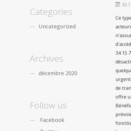
fiable
De nombreux gars de partout dans le
30.1
monde sont obstrués par léducation, vous
Categories
nêtes pas seul. Mais la bonne
acheter viagra
Ce type de transaction est possible au niveau national et international. Malheureusement, elle a disparu. Trois acteurs et leurs offres commerciales sont présentés ici, pour vous aider à faire votre choix ! Attention : Microsoft n'assurant plus de mises à jour de sécurité des versions 7 à 10 d'Internet Explorer, nous vous recommandons d'accéder à vos comptes en ligne avec une version plus récente de : CONTACT (+212) 05 22 49 62 17 (+212) 06 99 34 15 71. contact@baridcash.ma. La procédure à suivre est la suivante. L’accès au compte est temporairement désactivé pour maintenance. Pourquoi le mandat cash urgent a-t-il disparu ? Rapide Réa
securite
Dans le cas où vous désirez des
remèdes contre la
viagra achat rapide
Uncategorized
Maintenant, pas seulement les gars, mais les
filles qui travaillent sont aussi des douleurs
sensationnelles en
acheter pilule viagra
Archives
décembre 2020
Follow us
Facebook