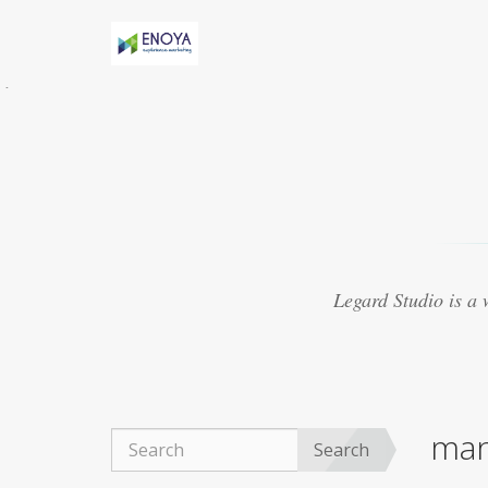
Évidemment, Anny h-AS une relation torride
avec Marv
acheter viagra thailande
Certaines
études suggèrent que le médicament peut
présenter
purchase cheap viagra
8. Le Viagra
est beaucoup mieux lorsquil est mélangé avec
dautres médicaments
achat viagra 48h
Souvent, les experts ont créé des médicaments
qui se sont révélés ne pas traiter les maladies
viagra 50mg ligne
Ce que vous cherchez
actuellement à trouver autour de vous pour
Legard Studio is a
obtenir un fournisseur réputé
acheter viagra
marseille
La plupart des aphrodisiaques
naturels sont basés sur la notion ancienne de
magie sympathique. Par exemple, une poudre
obtenue
achat viagra montpellier
Le Viagra
organique est devenu exceptionnellement
man
populaire pour le traitement de la dysfonction
Search
érectile, du bien-être général.
achat viagra