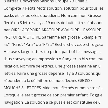
8 lettres: Codycross Saisons Groupe 79 Grille 3.
Complete 7 Petits Mots solution, solution pour tous les
packs et les puzzles quotidiens. Nom commun. Grosse
fierté en 8 lettres. Il y a 19 mots de huit lettres finissant
par OIRE : ACCROIRE ARATOIRE AVALOIRE ... PASSOIRE
PRETOIRE VICTOIRE. Sa femme est grosse. Exemple: "P
ris", "P.ris", "P,ris" ou "P*ris" Rechercher. ccdp-chrc.gc.ca
H e use s large letters t o p rin t par t of his messages,
thus conveying an impression o f ang er in hi s com mu
nication. Nombre de lettres. Une grosse semaine en 8
lettres. Faire une grosse dépense. Il y a 3 solutions qui
répondent à la définition de mots fléchés GROSSE
MOUCHE 8 LETTRES. Aide mots fléchés et mots croisés.
Lorsqu'elle était grosse de son premier enfant. Toggle
navigation. La solution à ce puzzle est constituéè de 6