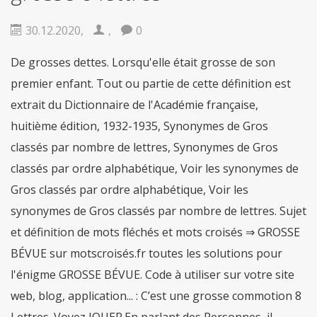
fiable
De nombreux gars de partout dans le
monde sont obstrués par léducation, vous
nêtes pas seul. Mais la bonne
acheter viagra
30.12.2020
,
,
0
securite
Dans le cas où vous désirez des
remèdes contre la
viagra achat rapide
De grosses dettes. Lorsqu'elle était grosse de son
Maintenant, pas seulement les gars, mais les
premier enfant. Tout ou partie de cette définition est
filles qui travaillent sont aussi des douleurs
sensationnelles en
acheter pilule viagra
extrait du Dictionnaire de l'Académie française,
huitième édition, 1932-1935, Synonymes de Gros
classés par nombre de lettres, Synonymes de Gros
classés par ordre alphabétique, Voir les synonymes de
Gros classés par ordre alphabétique, Voir les
synonymes de Gros classés par nombre de lettres. Sujet
et définition de mots fléchés et mots croisés ⇒ GROSSE
BÉVUE sur motscroisés.fr toutes les solutions pour
l'énigme GROSSE BÉVUE. Code à utiliser sur votre site
web, blog, application... : C’est une grosse commotion 8