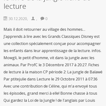
fiable
De nombreux gars de partout dans le
lecture
monde sont obstrués par léducation, vous
nêtes pas seul. Mais la bonne
acheter viagra
securite
Dans le cas où vous désirez des
30.12.2020
,
,
0
remèdes contre la
viagra achat rapide
Maintenant, pas seulement les gars, mais les
filles qui travaillent sont aussi des douleurs
Mais il doit retourner au village des hommes…
sensationnelles en
acheter pilule viagra
J’apprends à lire avec les Grands Classiques Disney est
une collection spécialement conçue pour accompagner
les enfants dans leur apprentissage de la lecture. infos.
Mowgli, le petit d’homme, vit dans la jungle avec les
animaux. Par ProfC le 3 Décembre 2017 à 20:27. Fiches
de lecture à la maison CP période 2: La jungle de Balawé
Par ptitejulie dans Lecture le 29 Octobre 2011 à 07:36
Avec une contribution de Céline, qui m'a envoyé tous
les épisodes, grand merci à elle! Bonne chasse à tous
Qui gardez la Loi de la Jungle ! de l'anglais par Louis