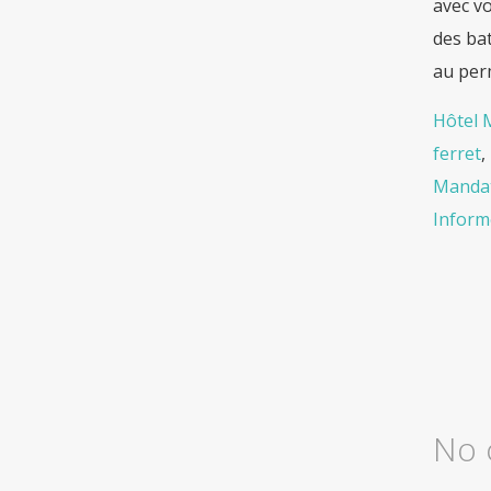
avec vo
des bat
au perm
Hôtel 
ferret
,
Mandat
Inform
No