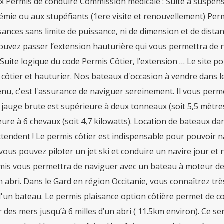
 Permis de conduire Commission médicale : Suite à suspensio
lémie ou aux stupéfiants (1ere visite et renouvellement) Per
sances sans limite de puissance, ni de dimension et de distan
ouvez passer l’extension hauturière qui vous permettra de n
. Suite logique du code Permis Côtier, l’extension … Le site p
côtier et hauturier. Nos bateaux d'occasion à vendre dans 
enu, c'est l'assurance de naviguer sereinement. Il vous pe
 jauge brute est supérieure à deux tonneaux (soit 5,5 mètre
ure à 6 chevaux (soit 4,7 kilowatts). Location de bateaux da
tendent ! Le permis côtier est indispensable pour pouvoir n
 vous pouvez piloter un jet ski et conduire un navire jour et
is vous permettra de naviguer avec un bateau à moteur de p
 abri. Dans le Gard en région Occitanie, vous connaîtrez trè
'un bateau. Le permis plaisance option côtière permet de co
 des mers jusqu’à 6 milles d’un abri ( 11.5km environ). Ce s