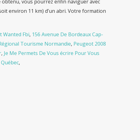
me obtenu, vous pourrez enfin naviguer avec
soit environ 11 km) d’un abri. Votre formation
t Wanted Fbi
,
156 Avenue De Bordeaux Cap-
Régional Tourisme Normandie
,
Peugeot 2008
r
,
Je Me Permets De Vous écrire Pour Vous
s Québec
,