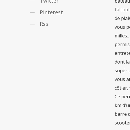
Twitter
bateaux
l’alcoo
Pinterest
de plai
Rss
vous p
milles.
permis 
entret
dont la
supérie
vous at
côtier,
Ce perm
km d’un
barre d
scooter