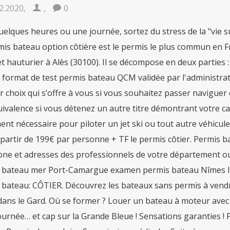
2.2020
,
,
0
elques heures ou une journée, sortez du stress de la "vie su
is bateau option côtière est le permis le plus commun en F
et hauturier à Alès (30100). Il se décompose en deux parties
 format de test permis bateau QCM validée par l'administrat
 choix qui s’offre à vous si vous souhaitez passer naviguer
ivalence si vous détenez un autre titre démontrant votre capa
ent nécessaire pour piloter un jet ski ou tout autre véhicu
partir de 199€ par personne + TF le permis côtier. Permis b
one et adresses des professionnels de votre département ou
 bateau mer Port-Camargue examen permis bateau Nîmes Il n
 bateau: CÔTIER. Découvrez les bateaux sans permis à vendre
 dans le Gard. Où se former ? Louer un bateau à moteur avec 
urnée… et cap sur la Grande Bleue ! Sensations garanties ! 