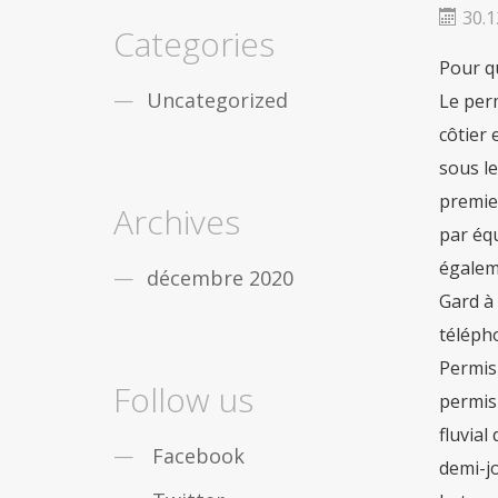
fiable
De nombreux gars de partout dans le
30.1
monde sont obstrués par léducation, vous
Categories
nêtes pas seul. Mais la bonne
acheter viagra
Pour qu
securite
Dans le cas où vous désirez des
remèdes contre la
viagra achat rapide
Uncategorized
Le perm
Maintenant, pas seulement les gars, mais les
côtier 
filles qui travaillent sont aussi des douleurs
sensationnelles en
acheter pilule viagra
sous le
premier
Archives
par équ
égalem
décembre 2020
Gard à 
téléph
Permis
Follow us
permis
fluvial
Facebook
demi-jo