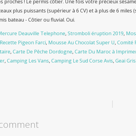
s proches ! Le permis côtier. Une fois votre précieux sésa
eaux plus puissants (supérieur à 6 CV) et à plus de 6 miles (
is bateau - Côtier ou fluvial. Oui.
Mercure Deauville Telephone
,
Stromboli éruption 2019
,
Mos
Recette Pigeon Farci
,
Mousse Au Chocolat Super U
,
Comité 
aire
,
Carte De Pêche Dordogne
,
Carte Du Maroc à Imprime
er
,
Camping Les Vans
,
Camping Le Sud Corse Avis
,
Geai Gri
|
 comment