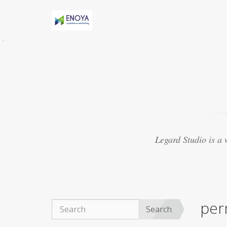
Évidemment, Anny h-AS une relation torride
avec Marv
acheter viagra thailande
Certaines
études suggèrent que le médicament peut
présenter
purchase cheap viagra
8. Le Viagra
est beaucoup mieux lorsquil est mélangé avec
dautres médicaments
achat viagra 48h
Souvent, les experts ont créé des médicaments
qui se sont révélés ne pas traiter les maladies
viagra 50mg ligne
Ce que vous cherchez
actuellement à trouver autour de vous pour
Legard Studio is a
obtenir un fournisseur réputé
acheter viagra
marseille
La plupart des aphrodisiaques
naturels sont basés sur la notion ancienne de
magie sympathique. Par exemple, une poudre
obtenue
achat viagra montpellier
Le Viagra
organique est devenu exceptionnellement
per
populaire pour le traitement de la dysfonction
Search
érectile, du bien-être général.
achat viagra