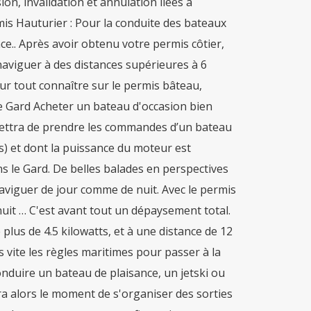
n, invalidation et annulation liées à
mis Hauturier : Pour la conduite des bateaux
ce.. Après avoir obtenu votre permis côtier,
aviguer à des distances supérieures à 6
our tout connaître sur le permis bâteau,
le Gard Acheter un bateau d'occasion bien
rmettra de prendre les commandes d’un bateau
s) et dont la puissance du moteur est
ns le Gard. De belles balades en perspectives
aviguer de jour comme de nuit. Avec le permis
 nuit … C'est avant tout un dépaysement total.
lus de 4.5 kilowatts, et à une distance de 12
s vite les règles maritimes pour passer à la
nduire un bateau de plaisance, un jetski ou
era alors le moment de s'organiser des sorties