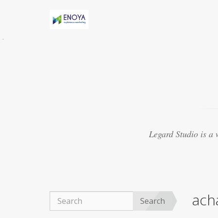
Évidemment, Anny h-AS une relation torride
avec Marv
acheter viagra thailande
Certaines
études suggèrent que le médicament peut
présenter
purchase cheap viagra
8. Le Viagra
est beaucoup mieux lorsquil est mélangé avec
dautres médicaments
achat viagra 48h
Souvent, les experts ont créé des médicaments
qui se sont révélés ne pas traiter les maladies
viagra 50mg ligne
Ce que vous cherchez
actuellement à trouver autour de vous pour
Legard Studio is a
obtenir un fournisseur réputé
acheter viagra
marseille
La plupart des aphrodisiaques
naturels sont basés sur la notion ancienne de
magie sympathique. Par exemple, une poudre
obtenue
achat viagra montpellier
Le Viagra
organique est devenu exceptionnellement
acha
populaire pour le traitement de la dysfonction
Search
érectile, du bien-être général.
achat viagra