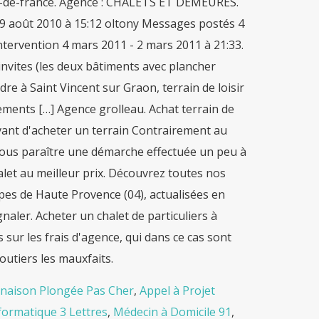
ts-de-france. Agence : CHALETS ET DEMEURES.
- 19 août 2010 à 15:12 oltony Messages postés 4
tervention 4 mars 2011 - 2 mars 2011 à 21:33.
nvites (les deux bâtiments avec plancher
re à Saint Vincent sur Graon, terrain de loisir
ements […] Agence grolleau. Achat terrain de
 avant d'acheter un terrain Contrairement au
vous paraître une démarche effectuée un peu à
alet au meilleur prix. Découvrez toutes nos
es de Haute Provence (04), actualisées en
naler. Acheter un chalet de particuliers à
sur les frais d'agence, qui dans ce cas sont
utiers les mauxfaits.
naison Plongée Pas Cher
,
Appel à Projet
formatique 3 Lettres
,
Médecin à Domicile 91
,