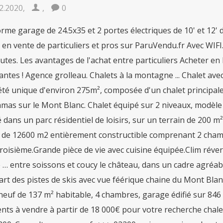
2.2020
,
,
0
me garage de 24.5x35 et 2 portes électriques de 10' et 12'
 en vente de particuliers et pros sur ParuVendu.fr Avec WIF
utes. Les avantages de l'achat entre particuliers Acheter en
ntes ! Agence grolleau. Chalets à la montagne ... Chalet av
té unique d'environ 275m², composée d'un chalet principale
mas sur le Mont Blanc. Chalet équipé sur 2 niveaux, modèl
dans un parc résidentiel de loisirs, sur un terrain de 200 m
n de 12600 m2 entièrement constructible comprenant 2 chambr
roisième.Grande pièce de vie avec cuisine équipée.Clim réversi
… entre soissons et coucy le château, dans un cadre agréabl
art des pistes de skis avec vue féérique chaine du Mont Bla
neuf de 137 m² habitable, 4 chambres, garage édifié sur 846
ts à vendre à partir de 18 000€ pour votre recherche chalet 