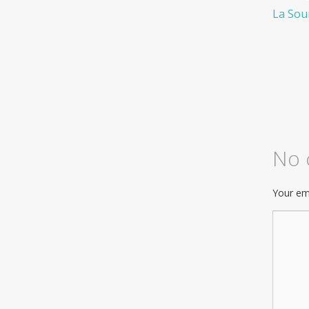
La Sou
No
Your ema