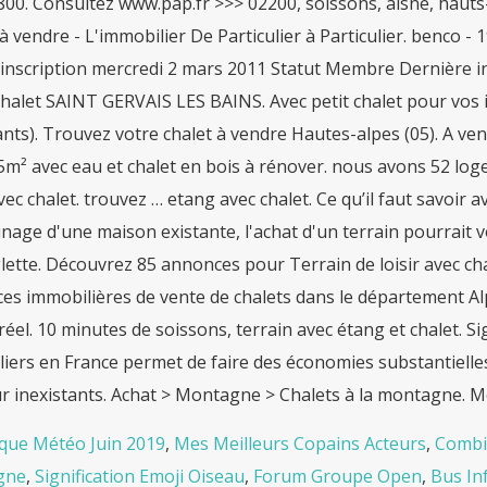
 800. Consultez www.pap.fr >>> 02200, soissons, aisne, hau
à vendre - L'immobilier De Particulier à Particulier. benco 
'inscription mercredi 2 mars 2011 Statut Membre Dernière in
halet SAINT GERVAIS LES BAINS. Avec petit chalet pour vos i
nts). Trouvez votre chalet à vendre Hautes-alpes (05). A vend
m² avec eau et chalet en bois à rénover. nous avons 52 log
avec chalet. trouvez … etang avec chalet. Ce qu’il faut savoir
nage d'une maison existante, l'achat d'un terrain pourrait 
lette. Découvrez 85 annonces pour Terrain de loisir avec ch
es immobilières de vente de chalets dans le département Alp
éel. 10 minutes de soissons, terrain avec étang et chalet. Sig
liers en France permet de faire des économies substantielles 
r inexistants. Achat > Montagne > Chalets à la montagne. Mo
ique Météo Juin 2019
,
Mes Meilleurs Copains Acteurs
,
Combi
gne
,
Signification Emoji Oiseau
,
Forum Groupe Open
,
Bus In