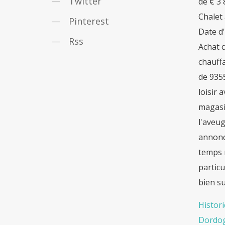
Twitter
de € 3
Chalet 
Pinterest
Date d
Rss
Achat c
chauffa
de 9355
loisir 
magasi
l'aveug
annonc
temps r
particu
bien su
Histor
Dordo