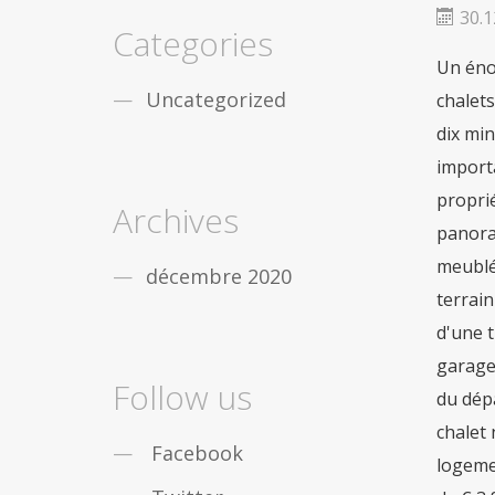
fiable
De nombreux gars de partout dans le
30.1
monde sont obstrués par léducation, vous
Categories
nêtes pas seul. Mais la bonne
acheter viagra
Un énor
securite
Dans le cas où vous désirez des
remèdes contre la
viagra achat rapide
Uncategorized
chalets
Maintenant, pas seulement les gars, mais les
dix min
filles qui travaillent sont aussi des douleurs
sensationnelles en
acheter pilule viagra
importa
proprié
Archives
panora
meublé 
décembre 2020
terrai
d'une t
garage 
Follow us
du dép
chalet 
Facebook
logemen