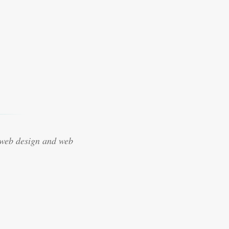
 web design and web