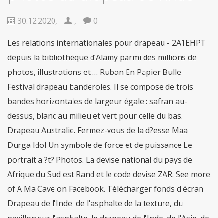
fiable
De nombreux gars de partout dans le
monde sont obstrués par léducation, vous
nêtes pas seul. Mais la bonne
acheter viagra
30.12.2020
,
,
0
securite
Dans le cas où vous désirez des
remèdes contre la
viagra achat rapide
Les relations internationales pour drapeau - 2A1EHPT
Maintenant, pas seulement les gars, mais les
depuis la bibliothèque d’Alamy parmi des millions de
filles qui travaillent sont aussi des douleurs
sensationnelles en
acheter pilule viagra
photos, illustrations et … Ruban En Papier Bulle -
Festival drapeau banderoles. Il se compose de trois
bandes horizontales de largeur égale : safran au-
dessus, blanc au milieu et vert pour celle du bas.
Drapeau Australie. Fermez-vous de la d?esse Maa
Durga Idol Un symbole de force et de puissance Le
portrait a ?t? Photos. La devise national du pays de
Afrique du Sud est Rand et le code devise ZAR. See more
of A Ma Cave on Facebook. Télécharger fonds d'écran
Drapeau de l'Inde, de l'asphalte de la texture, du