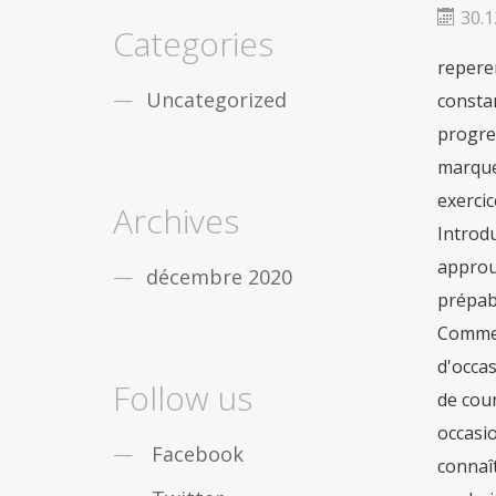
fiable
De nombreux gars de partout dans le
30.1
monde sont obstrués par léducation, vous
Categories
nêtes pas seul. Mais la bonne
acheter viagra
reperer
securite
Dans le cas où vous désirez des
remèdes contre la
viagra achat rapide
Uncategorized
constan
Maintenant, pas seulement les gars, mais les
progres
filles qui travaillent sont aussi des douleurs
sensationnelles en
acheter pilule viagra
marque 
exercic
Archives
Introd
approu
décembre 2020
prépaba
Commerc
d'occas
Follow us
de cou
occasi
Facebook
connaît