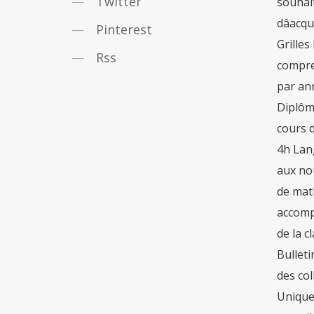
Twitter
souhait
dâacq
Pinterest
Grille
Rss
compren
par an
Diplôme
cours d
4h Lan
aux no
de math
accomp
de la c
Bulleti
des col
Unique 