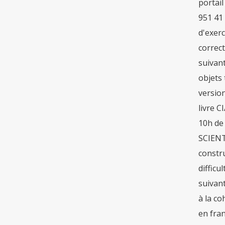
portail
951 41 
d'exerc
correct
suivan
objets 
versio
livre C
10h de
SCIENT
constr
difficu
suivant
à la co
en fran