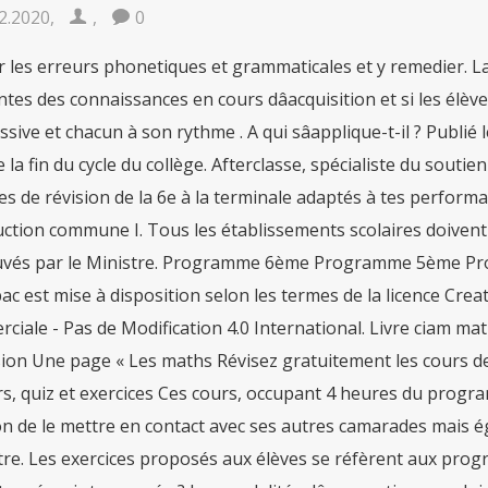
2.2020
,
,
0
 les erreurs phonetiques et grammaticales et y remedier. La
tes des connaissances en cours dâacquisition et si les élèv
sive et chacun à son rythme . A qui sâapplique-t-il ? Publié
la fin du cycle du collège. Afterclasse, spécialiste du soutien
es de révision de la 6e à la terminale adaptés à tes perform
uction commune I. Tous les établissements scolaires doivent
vés par le Ministre. Programme 6ème Programme 5ème Prog
c est mise à disposition selon les termes de la licence Crea
iale - Pas de Modification 4.0 International. Livre ciam mat
ion Une page « Les maths Révisez gratuitement les cours de
rs, quiz et exercices Ces cours, occupant 4 heures du prog
on de le mettre en contact avec ses autres camarades mais é
re. Les exercices proposés aux élèves se réfèrent aux prog