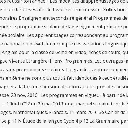
es réussir ton année ? Les modalités dâapprentissages doiv
uisition des élèves afin de favoriser leur réussite. Grilles h
s horaires Enseignement secondaire général Programmes de m
dre le programme scolaire de lâenseignement primaire pour
née scolaire. Les apprentissages correspondant au programm
 national du brevet. tenir compte des variations linguistique
'Anglais pour la classe de 6ème en vidéo, fiches de cours, qu
gue Vivante Etrangère 1 : env. Programmes. Les ouvrages (m
uveaux programmes scolaires. La grande aventure commence 
s en 6ème ne sont plus tout à fait identiques à ceux étudiés
agner à la fois une personnalisation au plus près des beso
lasse. 23 nov. 2016 . Les programmes en vigueur à partir de 
n o f ficiel n°22 du 29 mai 2019. eux . manuel scolaire tuni
lèges, Mathematiques, Francais, 11 mars 2016 3e Cahier de le
5e p 11 N Étude de la langue Cycle 4 p 12 La Grammaire par 