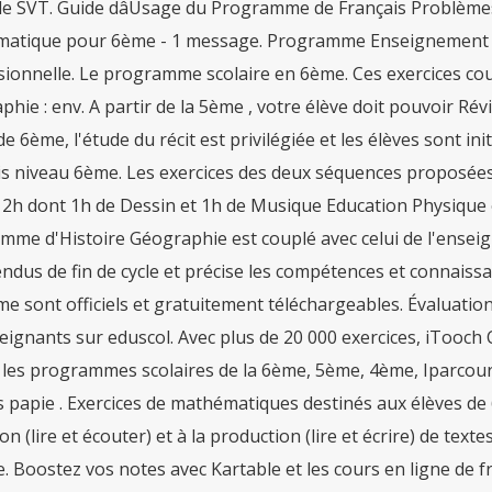
de SVT. Guide dâUsage du Programme de Français Problème
atique pour 6ème - 1 message. Programme Enseignement 
sionnelle. Le programme scolaire en 6ème. Ces exercices co
hie : env. A partir de la 5ème , votre élève doit pouvoir Ré
de 6ème, l'étude du récit est privilégiée et les élèves sont i
is niveau 6ème. Les exercices des deux séquences proposée
. 2h dont 1h de Dessin et 1h de Musique Education Physique et
mme d'Histoire Géographie est couplé avec celui de l'ensei
endus de fin de cycle et précise les compétences et connais
me sont officiels et gratuitement téléchargeables. Évaluati
eignants sur eduscol. Avec plus de 20 000 exercices, iTooch C
 les programmes scolaires de la 6ème, 5ème, 4ème, Iparcour
s papie . Exercices de mathématiques destinés aux élèves de
on (lire et écouter) et à la production (lire et écrire) de te
e. Boostez vos notes avec Kartable et les cours en ligne de f