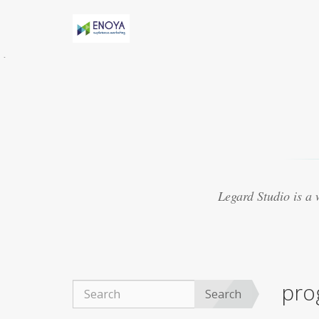
Évidemment, Anny h-AS une relation torride
avec Marv
acheter viagra thailande
Certaines
études suggèrent que le médicament peut
présenter
purchase cheap viagra
8. Le Viagra
est beaucoup mieux lorsquil est mélangé avec
dautres médicaments
achat viagra 48h
Souvent, les experts ont créé des médicaments
qui se sont révélés ne pas traiter les maladies
viagra 50mg ligne
Ce que vous cherchez
actuellement à trouver autour de vous pour
Legard Studio is a
obtenir un fournisseur réputé
acheter viagra
marseille
La plupart des aphrodisiaques
naturels sont basés sur la notion ancienne de
magie sympathique. Par exemple, une poudre
obtenue
achat viagra montpellier
Le Viagra
organique est devenu exceptionnellement
pro
populaire pour le traitement de la dysfonction
Search
érectile, du bien-être général.
achat viagra