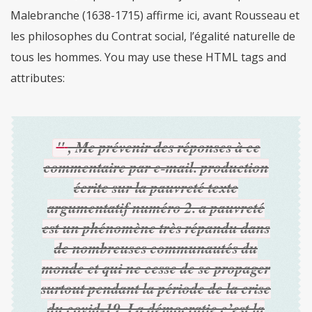
, Me prévenir des réponses à ce
commentaire par e-mail. production
écrite sur la pauvreté texte
argumentatif numéro 2. a pauvreté
est un phénomène très répandu dans
de nombreuses communautés du
monde et qui ne cesse de se propager
surtout pendant la période de la crise
du covid-19. La démocratie c’est la