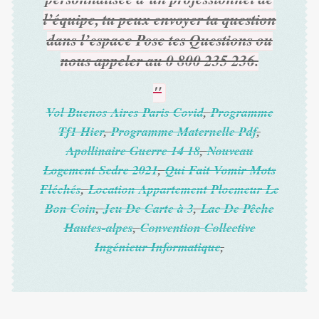
l’équipe, tu peux envoyer ta question
dans l’espace Pose tes Questions ou
nous appeler au 0 800 235 236.
Vol Buenos Aires Paris Covid
,
Programme
Tf1 Hier
,
Programme Maternelle Pdf
,
Apollinaire Guerre 14 18
,
Nouveau
Logement Sedre 2021
,
Qui Fait Vomir Mots
Fléchés
,
Location Appartement Ploemeur Le
Bon Coin
,
Jeu De Carte à 3
,
Lac De Pêche
Hautes-alpes
,
Convention Collective
Ingénieur Informatique
,