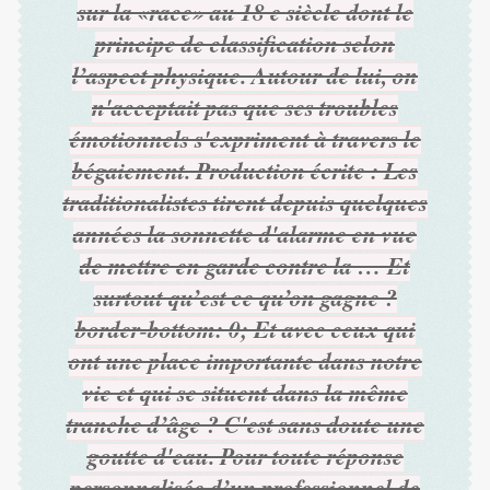
sur la «race» au 18 e siècle dont le
principe de classification selon
l’aspect physique. Autour de lui, on
n'acceptait pas que ses troubles
émotionnels s'expriment à travers le
bégaiement. Production écrite : Les
traditionalistes tirent depuis quelques
années la sonnette d'alarme en vue
de mettre en garde contre la … Et
surtout qu’est ce qu’on gagne ?
border-bottom: 0; Et avec ceux qui
ont une place importante dans notre
vie et qui se situent dans la même
tranche d’âge ? C'est sans doute une
goutte d'eau. Pour toute réponse
personnalisée d’un professionnel de