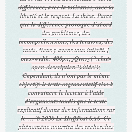
différence, avec la tolérance, avec la
liberté et le respect. La thèse. Parce
que la différence provoque d'abord
des problèmes, des
incompréhensions, des tensions, des
ratés. Nous y avons tous intérêt. }
max-width: 400px; jQuery(".chat-
open-description").hide();
Cependant, ils n'ont pas le même
objectif: le texte argumentatif vise à
convaincre le lecteur à l'aide
d'arguments tandis que le texte
explicatif donne des informations sur
le … © 2020 Le HuffPost SAS. Ce
phénomène nourrira des recherches