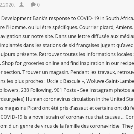
2.2020
,
,
0
iscover section. Trouver un magasin. Pendant les travaux, retrouvez les produits que vous aimez dans les magasins les plus proches : Uccle « Bascule », Woluwe-Saint-Lambert « Tomberg » et Uccle « Vanderkindere ». 72.9k Followers, 238 Following, 901 Posts - See Instagram photos and videos from Picard Surgelés (@picardsurgeles) Human coronavirus circulation in the United States 2014 – 2017 external icon. Au début de la crise, les magasins Picard ont été pris d'assaut et certains ont dû fermer leurs portes en raison de ruptures de stocks. COVID-19 is a novel strain of coronavirus that causes … Coronavirus ou CoV (du latin, virus à couronne) est le nom d'un genre de virus de la famille des coronaviridæ. They can cause a wide range of diseases, but primarily infect the respiratory and gastrointestinal systems. Given the COVID-19 pandemic, call ahead to verify hours, and remember to practice social distancing. Il y en a 479 disponibles sur Indeed.com, le plus grand site d'emploi mondial. Votre magasin Ixelles « Fernand Cocq » se refait une beauté et ferme ses portes du dimanche 25 octobre au lundi 9 novembre à 13h. Pour en limiter les effets, les gestes barrières ont démontré leurs preuves lors des derniers mois. Le magasin de surgelés Picard à Illzach Ile Napoléon se trouve en face de l'entrée du centre commerciale Carrefour, et à côté du restaurant grill Hippopotamus Illzach. Pendant les travaux, retrouvez les produits que vous aimez dans les magasins les plus proches : Uccle « Bascule », Woluwe-Saint-Lambert « Tomberg » et Uccle « Vanderkindere ». « Picard a vécu quatre semaines de folie », raconte le patron de l'enseigne de surgelés. L’ensemble de nos 1043 magasins Picard en France, en Belgique et au Luxembourg ont obtenu le label « Mesures sanitaires COVID-19 » à la suite des… Partagée par Nicolas VASSEUR Photo La ruée des clients au début de la crise a entraîné ruptures de stocks et fermetures de magasins. Une transmission limité… Le formulaire correspondant s'affichera ci-après dès sélection. Dans cette crise extrêmement grave, nous avons la chance de pouvoir ouvrir nos magasins. Notre équipe est heureuse de vous accueillir et pourra vous conseiller avec professionnalisme et en toute simplici.. Closed until 9:00 AM tomorrow (Show more) Le spécialiste du surgelé a doté ses collaborateurs de masques et placé du Plexiglas devant les caisses. Votre magasin Ixelles « Fernand Cocq » se refait une beauté et ferme ses portes du dimanche 25 octobre au lundi 9 novembre à 13h. Coronavirus En direct Nos articles Conseils pratiques Solidarité Lettres aux aînés 09.12.2020, 18:00 L’épidémie Covid-19 est moins visible mais toujours présente. Veuillez l'activer pour bénéficier de toutes les fonctionnalités de ce site. Depuis avril 2012, des cas d’infection à coronavirus du syndrome respiratoire du Moyen‑Orient (CoV-SRMO) ont été détectés dans les pays du Moyen-Orient suivants : Jordanie, Arabie saoudite, Qatar, Émirats arabes unis, Oman, Koweït, Yémen, Liban, Iran et Bahreïn. Seul syndicat acteur dans toutes les négociations, seul syndicat présent dans toutes les commissions. Les 1 043 magasins de produits surgelés Picard ont obtenu le label Afnor mesures sanitaires Covid 19. See 7 photos and 3 tips from 345 visitors to Picard. Horaires d'ouverture de Picard Auray, 6, rue de Belgique, 56400 Auray (Alimentation / Supermarché / Surgelés) A bientôt chez Picard ! Nous avons notamment acheté des masques, des gants, du gel et installé des parois de Plexiglas devant les caisses. Votre magasin PICARD à PARIS Bienvenue dans votre magasin PICARD PARIS BEAUBOURG. L’ensemble de nos 1043 magasins Picard en France, en Belgique et au Luxembourg ont obtenu le label « Mesures sanitaires COVID-19 » à la suite des… Partagée par Nicolas VASSEUR Photo Vous souhaitez obtenir un renseignement, un complément d'information.Écrivez-nous tout de suite et nous vous répondrons dans les meilleurs délais. African Development Bank’s response to COVID-19 in South Africa. Courses en magasin : suivez notre mode d'emploi. En magasin, afin d’assurer la sécurité de tous, un distributeur de lotion hydroalcoolique est à disposition des clients à l'entrée de nos magasins et il est obligatoire de s’en servir avant d'entrer dans un de nos points de vente. A bientôt chez Picard ! Dans une lettre diffusée aux médias, cinq propriétaires de 200 magasins de sports implantés dans les stations de ski françaises jugent qu’avec la … 216K likes. Quotidien régional d'information en Picardie: chaque jour votre actualité locale, régionale et nationale sur www.courrier-picard.fr Picard.fr et vous : des conseils d’experts avec des interviews vidéo de chefs, de nutritionnistes, de professionnels du surgelé ou de l’alimentaire, une foule d’informations pratiques, des centaines de recettes et même des cours de cuisine grâce aux recettes filmées… Notre équipe est heureuse de vous accueillir et pourra vous conseiller avec professionnalisme et en toute simplicité. Le chauffeur évite tout contact avec le client lors de la livraison : on remet le colis sans faire signer le destinataire et aucune facture n’est transmise. Faire face à la crise du Covid-19. Covid-19 en magasins ... Picard, Carrefour, Auchan… Les poissons panés manquent (toujours) de poisson (via actu.fr) Littlemissfo dans Négociation Annuelle Obligatoire 2019; Admin dans Une étude révèle qu’un mauvais patron peut rendre ses employés malades (via apost) Mon Beau Noël. 9 produits sont concernés, les voici : Veuillez sélectionner le catalogue que vous 