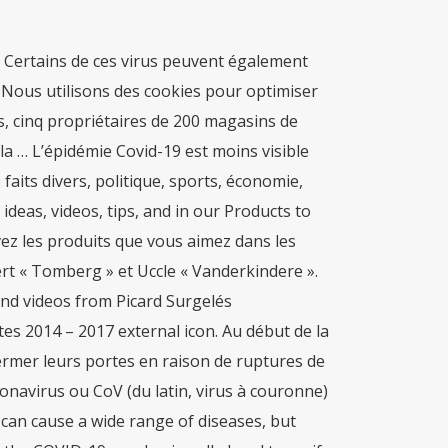
souhaitez consulter. Picard : vente de produits alimentaires surgelés via son réseau de plus de 1000 magasins ou en livraison à domicile. Encore valable 9 jours. Ch'picard est eune langue pérlée in Picardie, din ch'nord del Franche (Nord-Pas-Calés) pi étous din eune partie del Walonnie in Bergike, din l'provinche Hénau (à l'ouest d'eune line Rebecq-Beaumont-Chimay). Pour exercer vos droits, vous pouvez nous contacter à l’adresse cnil@picard.fr. LES CATALOGUES disponibles en ce moment. Pour en limiter les effets, les gestes barrières ont démontré leurs preuves lors des derniers mois. Voir la liste des établissements et commerces autorisés. Samuel Le Bihan atteint du Covid-19 : le tournage d’Alex Hugo interrompu pendant 1 mois ... souligne Picard. Fgta FO Picard. Merci de vous renseigner avant tout déplacement et de respecter les gestes barrières. Coronaviruses are a group of related RNA viruses that cause diseases in mammals and birds.In humans and birds, they cause respiratory tract infections that can range from mild to lethal. Les équipes des magasins Picard sont pleinement sensibilisées aux gestes barrières et aux mesures d’hygiène et de santé préconisés par les autorités compétentes. Syndicat Majoritaire chez Picard Surgelés. ... Votre magasin PICARD à WATERLOO Bienvenue dans votre magasin PICARD WATERLOO. Un groupe de jeunes a déclencé un incendie mercredi après-midi dans un magasin de farces et attrapes situé dans une zone commerciale à côté de Reims (Marne). Voir la liste des établissements et commerces autorisés. Killerby ME, Biggs HM, Haynes A, Dahl RM, et al. Tous les articles des Echos en illimité sur le site et l'application, Le journal en version numérique dès 22h30 la veille de sa parution, Les newsletters exclusives, éditos et chroniques en avant-première. Un scanner spécifique client vous permet de scanner vous-même votre carte Picard & Moi.Le nombre maximum de clients pouvant être présent simultanément dans le magasin est affiché à l’entrée, afin de respecter la distanciation physique. Search job openings, see if they fit - company salaries, reviews, and more posted by Picard employees. Picard Motos, entreprise familiale, dispose d'une expérience de plus de 35 ans. Les données à caractère personnel recueillies auprès de vous avec votre consentement font l’objet d’un traitement dont le responsable est la société Picard Surgelés SAS, 37, rue Royale, 77300 Fontainebleau, pour répondre à vos questions et/ou réclamations. 157 Views. Infos pratiques. Picard Mag Noël. Ce qui fait la force de Picard, ce sont nos 4500 collaborateurs engagés au service de nos clients ! Les coronavirus sont une famille regroupant de nombreux virus qui touchent plusieurs espèces animales. 2.8K likes. Sur picard.fr, découvrez les produits surgelés Picard : un large choix de produits surgelés en magasin ou en livraison à domicile, pour accompagner tous vos repas et envies. Notre équipe est heureuse de vous accueillir et pourra vous conseiller avec professionnalisme et en toute simplici.. Closed until 9:00 AM tomorrow (Show more) Des pompes à gels hydroalcooliques ont été installées dans les entrepôts. Picard a partagé sur son site la liste des produits dangereux à ne surtout pas consommer et à détruire ou ramener d'urgence en magasin contre remboursement. Nous mettons à disposition de nos clients une solution désinfectante qu’il est recommandé d’utiliser avant de se munir d’un panier ou un caddie. Pour votre santé, mangez au moins 5 fruits et légumes par jour. A coronavirus is a common virus that causes an infection in your nose, sinuses, or upper throat. Ils pourraient tous se retrouver au chômage. C'est le cas aujourd'hui. Bienvenue dans votre magasin PICARD SAINT OMER. 707 J’aime. En ce qui concerne le nettoyage des camions de livraison, tous