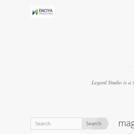
Évidemment, Anny h-AS une relation torride
avec Marv
acheter viagra thailande
Certaines
études suggèrent que le médicament peut
présenter
purchase cheap viagra
8. Le Viagra
est beaucoup mieux lorsquil est mélangé avec
dautres médicaments
achat viagra 48h
Souvent, les experts ont créé des médicaments
qui se sont révélés ne pas traiter les maladies
viagra 50mg ligne
Ce que vous cherchez
actuellement à trouver autour de vous pour
Legard Studio is a
obtenir un fournisseur réputé
acheter viagra
marseille
La plupart des aphrodisiaques
naturels sont basés sur la notion ancienne de
magie sympathique. Par exemple, une poudre
obtenue
achat viagra montpellier
Le Viagra
organique est devenu exceptionnellement
mag
populaire pour le traitement de la dysfonction
Search
érectile, du bien-être général.
achat viagra