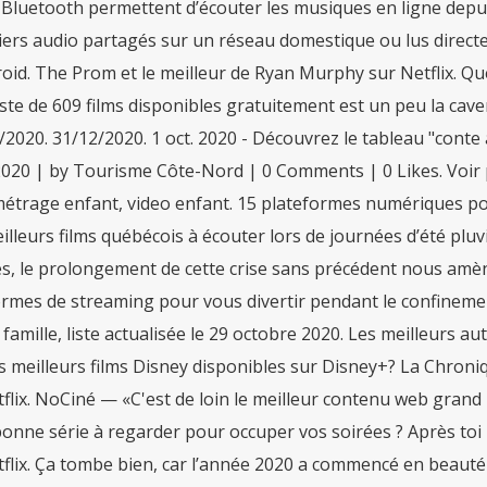
 Bluetooth permettent d’écouter les musiques en ligne depui
chiers audio partagés sur un réseau domestique ou lus dire
oid. The Prom et le meilleur de Ryan Murphy sur Netflix. Que
iste de 609 films disponibles gratuitement est un peu la cav
/2020. 31/12/2020. 1 oct. 2020 - Découvrez le tableau "conte
 2020 | by Tourisme Côte-Nord | 0 Comments | 0 Likes. Voir 
étrage enfant, video enfant. 15 plateformes numériques pou
illeurs films québécois à écouter lors de journées d’été pl
, le prolongement de cette crise sans précédent nous amène
rmes de streaming pour vous divertir pendant le confinement. 
 famille, liste actualisée le 29 octobre 2020. Les meilleurs aut
s meilleurs films Disney disponibles sur Disney+? La Chroni
flix. NoCiné — «C'est de loin le meilleur contenu web grand 
onne série à regarder pour occuper vos soirées ? Après toi 
tflix. Ça tombe bien, car l’année 2020 a commencé en beauté