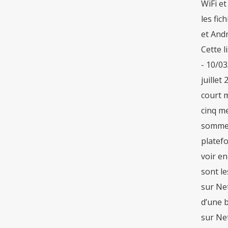
WiFi et
les fi
et Andr
Cette l
- 10/03
juillet
court m
cinq me
sommes
platefo
voir en
sont le
sur Net
d’une b
sur Ne