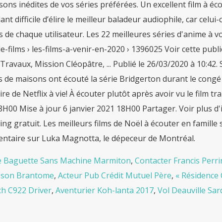
sons inédites de vos séries préférées. Un excellent film à éco
nt difficile d’élire le meilleur baladeur audiophile, car celui
 de chaque utilisateur. Les 22 meilleures séries d'anime à vo
de-films › les-films-a-venir-en-2020 › 1396025 Voir cette pub
ravaux, Mission Cléopâtre, ... Publié le 26/03/2020 à 10:42.
s de maisons ont écouté la série Bridgerton durant le congé d
re de Netflix à vie! À écouter plutôt après avoir vu le film tr
H00 Mise à jour 6 janvier 2021 18H00 Partager. Voir plus d'i
ng gratuit. Les meilleurs films de Noël à écouter en famille 
ntaire sur Luka Magnotta, le dépeceur de Montréal.
e Baguette Sans Machine Marmiton
,
Contacter Francis Perri
sson Brantome
,
Acteur Pub Crédit Mutuel Père
,
« Résidence 
ch C922 Driver
,
Aventurier Koh-lanta 2017
,
Vol Deauville Sa