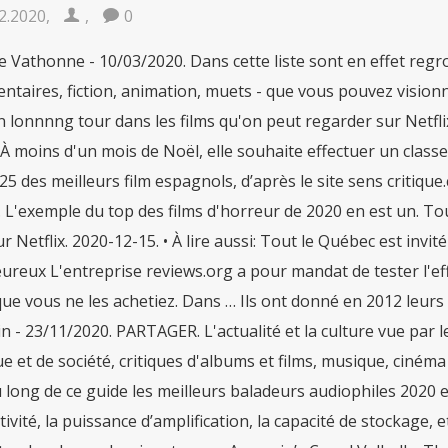
2.2020
,
,
0
 Vathonne - 10/03/2020. Dans cette liste sont en effet regro
taires, fiction, animation, muets - que vous pouvez visionne
n lonnnng tour dans les films qu'on peut regarder sur Netfli
. À moins d'un mois de Noël, elle souhaite effectuer un class
25 des meilleurs film espagnols, d’après le site sens criti
.. L'exemple du top des films d'horreur de 2020 en est un.
r Netflix. 2020-12-15. • À lire aussi: Tout le Québec est invit
ureux L'entreprise reviews.org a pour mandat de tester l'effi
ue vous ne les achetiez. Dans … Ils ont donné en 2012 leurs
 - 23/11/2020. PARTAGER. L'actualité et la culture vue par les 
ue et de société, critiques d'albums et films, musique, ciném
u long de ce guide les meilleurs baladeurs audiophiles 2020
ivité, la puissance d’amplification, la capacité de stockage, e