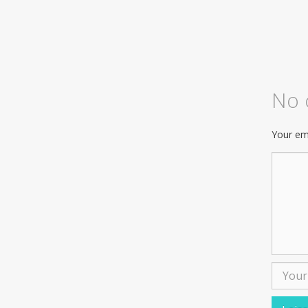
No
Your ema