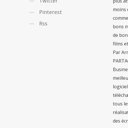
Twitter
plus at
moins 
Pinterest
commerc
Rss
bons mo
de bonn
films e
Par Ar
PARTAGE
Busines
meilleu
logicie
téléch
tous le
réalisa
des écr