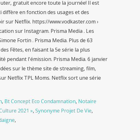
uter, gratuit encore toute la journée! Il est
-ci diffère en fonction des usages et des
ir sur Netflix. https://www.vodkaster.com ›
lication sur Instagram. Prisma Media . Les
 Simone Fortin . Prisma Media. Plus de 63
es Fêtes, en faisant la 5e série la plus
aité pendant l'émission. Prisma Media. 6 janvier
dées sur le thème site de streaming, film,
sur Netflix TPL Moms. Netflix sort une série
n
,
Bt Concept Eco Condamnation
,
Notaire
Culture 2021 »
,
Synonyme Projet De Vie
,
rdaigne
,