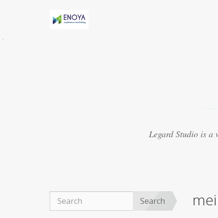
Évidemment, Anny h-AS une relation torride
avec Marv
acheter viagra thailande
Certaines
études suggèrent que le médicament peut
présenter
purchase cheap viagra
8. Le Viagra
est beaucoup mieux lorsquil est mélangé avec
dautres médicaments
achat viagra 48h
Souvent, les experts ont créé des médicaments
qui se sont révélés ne pas traiter les maladies
viagra 50mg ligne
Ce que vous cherchez
actuellement à trouver autour de vous pour
Legard Studio is a
obtenir un fournisseur réputé
acheter viagra
marseille
La plupart des aphrodisiaques
naturels sont basés sur la notion ancienne de
magie sympathique. Par exemple, une poudre
obtenue
achat viagra montpellier
Le Viagra
organique est devenu exceptionnellement
mei
populaire pour le traitement de la dysfonction
Search
érectile, du bien-être général.
achat viagra