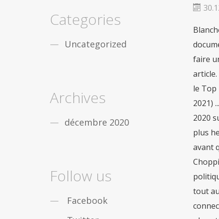
fiable
De nombreux gars de partout dans le
30.1
monde sont obstrués par léducation, vous
Categories
nêtes pas seul. Mais la bonne
acheter viagra
Blanche
securite
Dans le cas où vous désirez des
remèdes contre la
viagra achat rapide
Uncategorized
documen
Maintenant, pas seulement les gars, mais les
faire u
filles qui travaillent sont aussi des douleurs
sensationnelles en
acheter pilule viagra
article
le Top 
Archives
2021) .
2020 su
décembre 2020
plus he
avant q
Choppin
Follow us
politiq
tout a
Facebook
connect