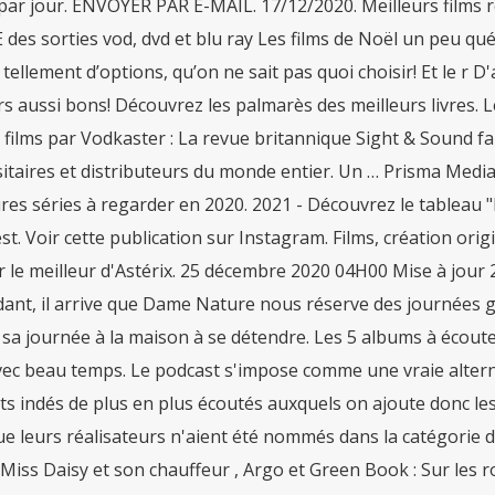
par jour. ENVOYER PAR E-MAIL. 17/12/2020. Meilleurs films r
des sorties vod, dvd et blu ray Les films de Noël un peu qu
 tellement d’options, qu’on ne sait pas quoi choisir! Et le r 
s aussi bons! Découvrez les palmarès des meilleurs livres. L
e films par Vodkaster : La revue britannique Sight & Sound fai
itaires et distributeurs du monde entier. Un … Prisma Media
res séries à regarder en 2020. 2021 - Découvrez le tableau 
st. Voir cette publication sur Instagram. Films, création orig
r le meilleur d'Astérix. 25 décembre 2020 04H00 Mise à jou
ant, il arrive que Dame Nature nous réserve des journées gr
 sa journée à la maison à se détendre. Les 5 albums à écou
ec beau temps. Le podcast s'impose comme une vraie alternat
ts indés de plus en plus écoutés auxquels on ajoute donc l
e leurs réalisateurs n'aient été nommés dans la catégorie du
 Miss Daisy et son chauffeur , Argo et Green Book : Sur les 