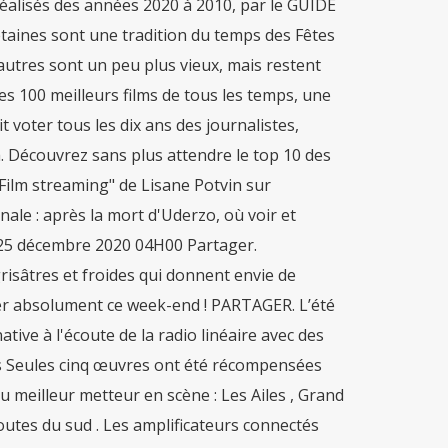
éalisés des années 2020 à 2010, par le GUIDE
étaines sont une tradition du temps des Fêtes
D'autres sont un peu plus vieux, mais restent
es 100 meilleurs films de tous les temps, une
t voter tous les dix ans des journalistes,
. Découvrez sans plus attendre le top 10 des
"Film streaming" de Lisane Potvin sur
inale : après la mort d'Uderzo, où voir et
r 25 décembre 2020 04H00 Partager.
isâtres et froides qui donnent envie de
ter absolument ce week-end ! PARTAGER. L’été
ive à l'écoute de la radio linéaire avec des
es Seules cinq œuvres ont été récompensées
 meilleur metteur en scène : Les Ailes , Grand
routes du sud . Les amplificateurs connectés