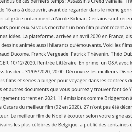
tendus de ces derniers temps : Assassin’s Creed Valhalla. The
de 16 ans à découvrir, avant de regarder dans le même genr
ial grâce notamment à Nicole Kidman. Certains sont récents
ts pour eux. Si vous cherchez un bon film plutôt récent à voi
es idées. La plateforme, arrivée en avril 2020 en France, di
t dessins animés aussi hilarants qu’émouvants. Voici les films 
naud Ducome, Franck Vergeade, Patrick Thévenin, Théo Dubre
R. 10/12/2020. Rentrée Littéraire. En prime, un Q&A avec le
s Insider - 31/05/2020, 20:00. Découvrez les meilleurs Disn
rs films et séries à binger pour voyager dans les contrées du
ls et autres documents que vous pourrez y trouver font de Yg
argement torrent en 2021. 11 émissions comme Bridgerton à é
s Oscars du meilleur film (92 en 2020), 27 n'ont pas été déc
teur. Le meilleur film de Noël à écouter selon votre signe a
ivains les plus célèbres de Belgique, a publié des centaines 