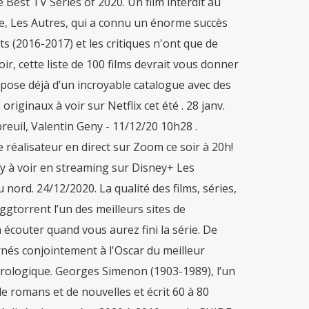
 Best TV Series of 2020. Un film interdit au
e, Les Autres, qui a connu un énorme succès
 (2016-2017) et les critiques n'ont que de
r, cette liste de 100 films devrait vous donner
spose déjà d’un incroyable catalogue avec des
originaux à voir sur Netflix cet été . 28 janv.
uil, Valentin Geny - 11/12/20 10h28 .
 réalisateur en direct sur Zoom ce soir à 20h!
ey à voir en streaming sur Disney+ Les
 nord. 24/12/2020. La qualité des films, séries,
gtorrent l’un des meilleurs sites de
couter quand vous aurez fini la série. De
ernés conjointement à l'Oscar du meilleur
strologique. Georges Simenon (1903-1989), l’un
de romans et de nouvelles et écrit 60 à 80