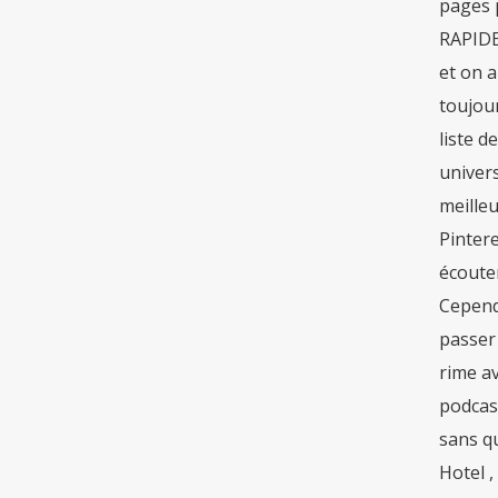
pages 
RAPIDE 
et on a
toujour
liste d
univers
meilleu
Pintere
écoute
Cepend
passer
rime av
podcas
sans qu
Hotel ,