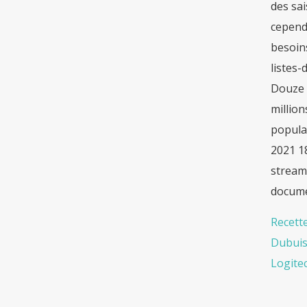
des sai
cependa
besoins
listes-
Douze T
million
populai
2021 18
streami
docume
Recett
Dubui
Logite